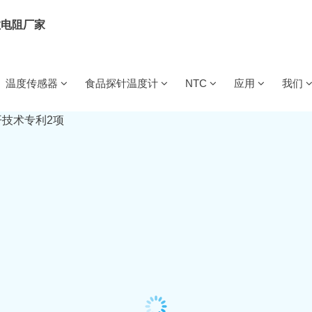
-50℃
IDC数据中心与配电柜用温度传感器/线
案
温度传感器
食品探针温度计
NTC
应用
我们
无线食品探针
有线食品探针
工业类
NTC热敏电阻
充电桩/枪
电气火灾
NTC热敏电阻
特普生自研NTC芯
束
储能温感线束
用温度传感器
(测温型)
用温度传感器
用温度传感器
(保护型)
阻
MTG2单端玻封热敏电阻
超高温单端玻封热敏电阻
MTG(DO)二极管玻
储能线束用温度传感器
公司简
阻MTE1
薄膜热敏电阻MTF
SMD(WMF-C)贴片热敏电阻
企业文
锂电池
燃气灶
BMS
线束
储能BMS用温度传感器
数字温度传感器
用温度传感器
用温度传感器
用温度传感器
发展历
阻
WMF21大功率型热敏电阻
新能源充电枪/桩/用温度传感器
荣誉资
VIP
铂电阻PT200
高温铂电阻PT100
高温铂电阻PT20
锂电池用温度传感器
IDC数据中心
配电柜
用温度传感器
用温度传感器
器
新能源梯次电池利用温度传感器
通道温度采集设备TPS6497
温湿度模块DHT11-AC