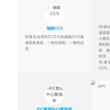
5G基
储能CCS
滤波器
特普生自研NTC芯片的储能CCS集
小基站
成采集母排，一体化研制，一致性品
用到的
质。
统、液
统等，
传感
CCS
-50℃
IDC数据中心/配电柜