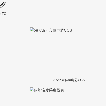
NTC
587Ah大容量电芯CCS