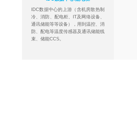
IDC数据中心的上游（含机房散热制
冷、消防、配电柜、IT及网络设备、
通讯储能等等设备），用到温控、消
防、配电等温度传感器及通讯储能线
特
束、储能CCS。
家
产
直
特
5
国
电
I
特
特
间
“
特
特
小
号
防
特
将
家
住
电
电
特
通
与
阻
监
径
池
更
统
潮
设
统
的
冰
水
圈
人
高
束
交
时
会
生
却
传
度
效
特
缘
1
式
一