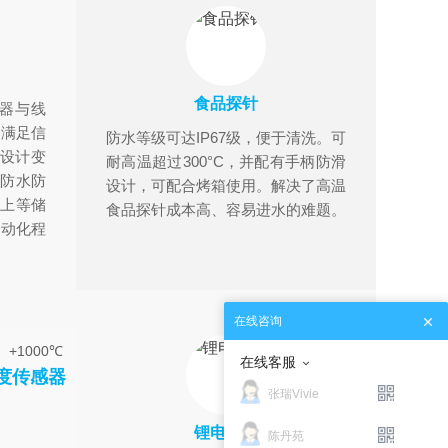
食品探针
感器与线
。满足信
防水等级可达IP67级，便于清洗。可
持设计变
耐高温超过300°C，并配有手柄防滑
/防水防
设计，可配合烤箱使用。解决了高温
以上等储
食品探针成本高、容易进水的难题。
自动化程
在线咨询
+1000℃
在线客服
度传感器
张瑞Vivie
锂电设备
陈丹苑