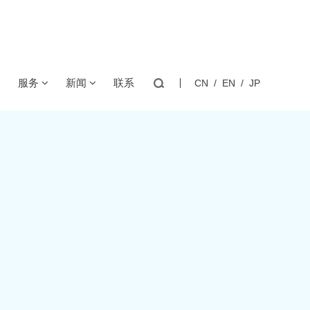
+1000℃
服务
新闻
联系
CN
/
EN
/
JP
充电模块
医疗高精度
逆变器
咖啡机/水壶
片的储能CCS集成采集母排，一体化研制，一致性品质。
PT铂电阻
温湿度模块
用温度传感器
用温度传感器
用温度传感器
用温度传感器
封热敏电阻
MTG2(宽PIN)单端玻封热敏电阻
介
技术方案
公司新闻
化
下载中心
行业资讯
储能温控/消防
储能连接器
用温度传感器
用温度传感器
程
产品知识
质
客户