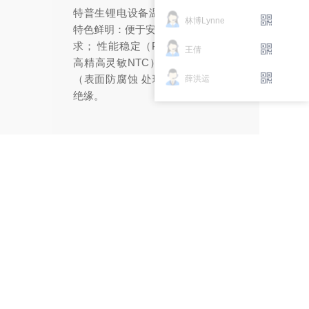
特普生锂电设备温度传感器/线束。
林博Lynne
特色鲜明：便于安装适配各式安装需
求； 性能稳定（PT100，PT1000，
王倩
高精高灵敏NTC）； 耐电解液腐蚀
（表面防腐蚀 处理等）高耐压、高
薛洪运
能、
绝缘。
S
时
、
信
因此
、
测
热力
直
车电
，
热系
滑
却系
电池
机、
或热
线
量
，
能线
站式
委员
普
冷
温度
程
题。
。
种
高。
绝
-3
体