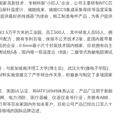
家高新技术、专精特新“小巨人”企业，公司主要研制NTC芯
品探针温度计
、
储能线束
、
储能CCS集成采集母排
等温度采集
户提供最好的传感器”为使命，精工制造每件产品，为客户提供
2.5万平方米的工业园。员工500人，其中研发人员55人。拥
料配方，拥有专利百项，保留不公开技术2项，是国内最早量
的企业，0.6mm最小尺寸封装技术国内独家。目前拥有自主
测试线5条，国内唯一双温度点（B值）二极管式热敏电阻测试
，与新加坡南洋理工大学(博士后)、武汉大学(微电子学院)、
材料实验室建立了产学研合作关系，积极参与制定了多项国家
证、美国UL认证、和IATF16949体系认证，产品广泛用于新能
网、电力消防、医疗器械、仪器仪表等行业，并拥有ABB、
、美的、万和等百余家国内外知名客户。目前公司产品已经出口至八十
器领域的国际品牌迈进。