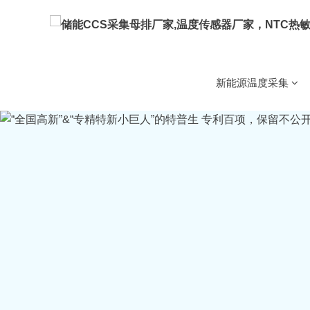
NTC芯片
NTC金电极芯片
储能CCS集成采集母排方
新能源温度采集
车载
储能CCS
NTC芯片
用温度传感器
新能源温度采集
MTG(SMT)贴片玻封热敏电
5G基站用温度传感器
NTC热敏电阻(测温型)
贴片热敏电阻
环氧热敏电
锂电化成分容设
家电
锂电设备用温度传感器/
备
用温度传感器
用温度传感器
NTC热敏电阻(保护型)
WMF11温度补偿型热敏电
储能温控温度传感器
智慧电器温度采集
PT铂电阻
高温铂电阻PT1000
高温
储能消防用温度传感器
梯次电池回收
用温度传感器
新能源车载设备温度传感
温湿度模块
温湿度模块BG5485
多