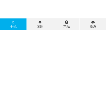
手机
应用
产品
联系
小家电的更新换代越来越快，但消费者对产品耐用性的期待却从未降
低。一台电饭煲、一个恒温水壶，往往承载着家庭多年的烟火气。然
而，许多品牌方和工程...
产品知识
2026-07-03
12
223