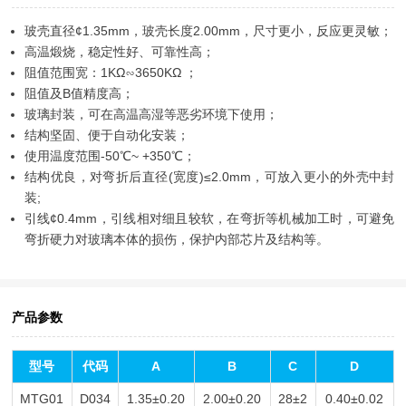
玻壳直径¢1.35mm，玻壳长度2.00mm，尺寸更小，反应更灵敏；
高温煅烧，稳定性好、可靠性高；
阻值范围宽：1KΩ∽3650KΩ ；
阻值及B值精度高；
玻璃封装，可在高温高湿等恶劣环境下使用；
结构坚固、便于自动化安装；
使用温度范围-50℃~ +350℃；
结构优良，对弯折后直径(宽度)≤2.0mm，可放入更小的外壳中封
装;
引线¢0.4mm，引线相对细且较软，在弯折等机械加工时，可避免
弯折硬力对玻璃本体的损伤，保护内部芯片及结构等。
产品参数
型号
代码
A
B
C
D
MTG01
D034
1.35±0.20
2.00±0.20
28±2
0.40±0.02