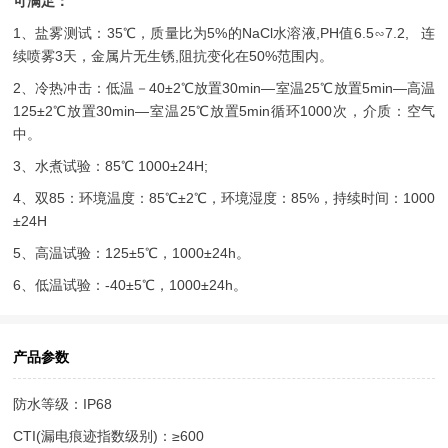
可满足：
1、盐雾测试：35℃，质量比为5%的NaCl水溶液,PH值6.5∽7.2, 连
续喷雾3天，金属片无生锈,阻抗变化在50%范围内。
2、冷热冲击：低温－40±2℃放置30min—室温25℃放置5min—高温
125±2℃放置30min—室温25℃放置5min循环1000次，介质：空气
中。
3、水煮试验：85℃ 1000±24H;
4、双85：环境温度：85℃±2℃，环境湿度：85%，持续时间：1000
±24H
5、高温试验：125±5℃，1000±24h。
6、低温试验：-40±5℃，1000±24h。
产品参数
防水等级：IP68
CTI(漏电痕迹指数级别)：≥600