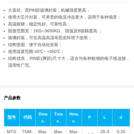
大直径、宽PIN距玻璃封装，机械强度更高；
使用大芯片封装，可承受的电流冲击更大，适用于各种场景；
高温煅烧，稳定性好、可靠性高；
阻值范围宽：1KΩ∽3650KΩ， 阻值及B值精度高 ；
玻璃封装，可在高温高湿等恶劣环境下使用；
结构坚固、便于自动化安装；
使用温度范围-50℃~ +350℃；
结构优良，PIN距(脚距)尺寸大，适合与各种粗细的电子线连接，
适用性广范。
产品参数
Dma
Tma
Hma
型号
代码
P
L
d
x.
x.
x.
MTG
TGM-
Max.
Max.
Max.
25-3
0.20