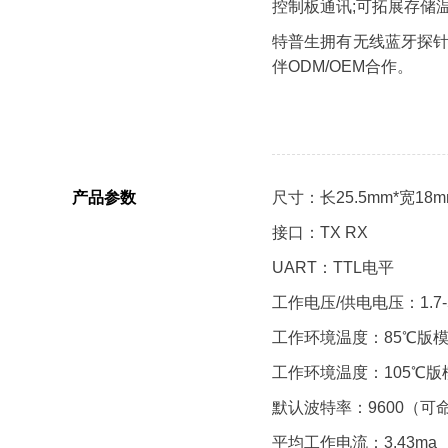
控制板通讯;可拓展存储
特普生拥有无线蓝牙探针
伴ODM/OEM合作。
产品参数
尺寸：长25.5mm*宽18m
接口：TX RX
UART：TTL电平
工作电压/供电电压：1.7-5
工作环境温度：85℃版模组(
工作环境温度：105℃版模组
默认波特率：9600（可
平均工作电流：3.43ma