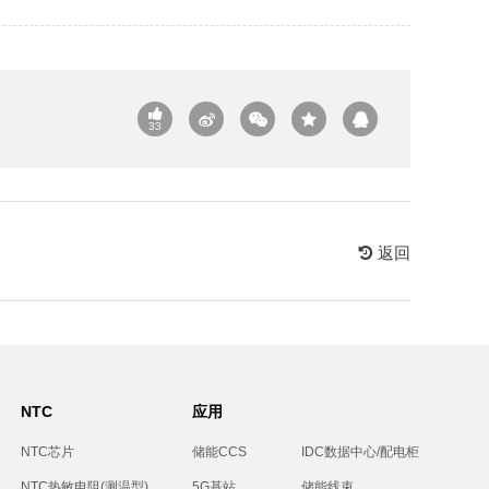
33
返回
NTC
应用
NTC芯片
储能CCS
IDC数据中心/配电柜
NTC热敏电阻(测温型)
5G基站
储能线束