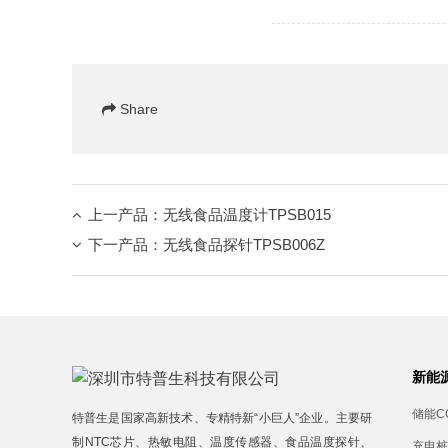
Share
上一产品：
无线食品温度计TPSB015
下一产品：
无线食品探针TPSB006Z
新能
储能C
特普生是国家高新技术、专精特新“小巨人”企业。主要研
制
NTC芯片
、
热敏电阻
、
温度传感器
、
食品温度探针
、
充电桩