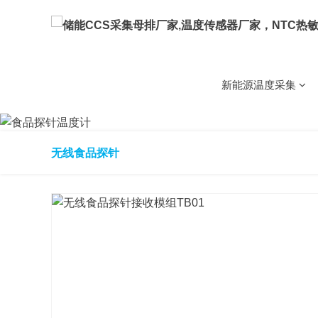
NTC芯片
NTC金电极芯片
储能CCS集成采集母排方
新能源温度采集
车载
储能CCS
NTC芯片
用温度传感器
新能源温度采集
MTG(SMT)贴片玻封热敏电
5G基站用温度传感器
NTC热敏电阻(测温型)
贴片热敏电阻
环氧热敏电
无线食品探针
锂电化成分容设
家电
锂电设备用温度传感器/
备
用温度传感器
用温度传感器
NTC热敏电阻(保护型)
WMF11温度补偿型热敏电
储能温控温度传感器
智慧电器温度采集
PT铂电阻
高温铂电阻PT1000
高温
储能消防用温度传感器
梯次电池回收
用温度传感器
新能源车载设备温度传感
温湿度模块
温湿度模块BG5485
多