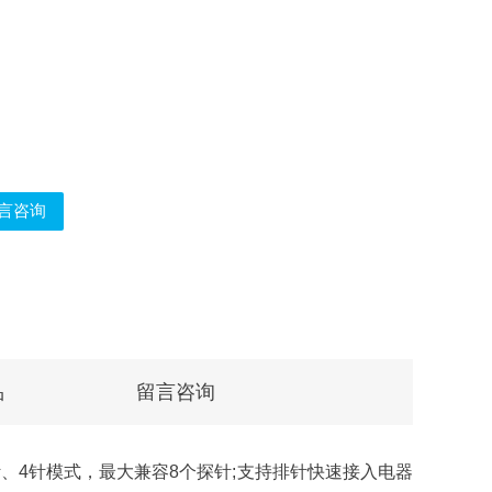
言咨询
品
留言咨询
针、3针、4针模式，最大兼容8个探针;支持排针快速接入电器