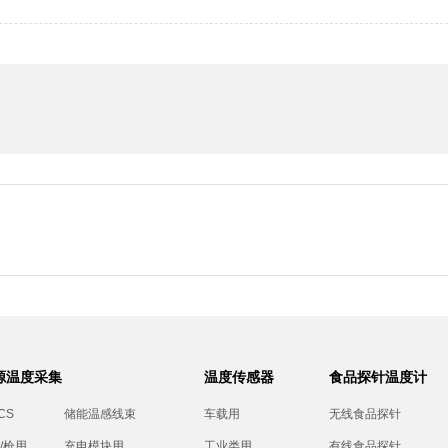
源温度采集
温度传感器
食品探针温度计
CS
储能温感线束
车载用
无线食品探针
/枪用
充电模块用
工业类用
有线食品探针