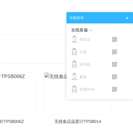
在线咨询
在线客服
薛洪运
王倩
陈丹苑
夏俊
张瑞Vivie
TPSB006Z
无线食品温度计TPSB014