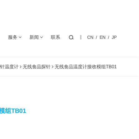
+1000℃
服务
新闻
联系
CN
/
EN
/
JP
充电模块
医疗高精度
逆变器
咖啡机/水壶
片的储能CCS集成采集母排，一体化研制，一致性品质。
PT铂电阻
温湿度模块
用温度传感器
用温度传感器
用温度传感器
用温度传感器
封热敏电阻
MTG2(宽PIN)单端玻封热敏电阻
介
技术方案
公司新闻
针温度计
无线食品探针
无线食品温度计接收模组TB01
化
下载中心
行业资讯
储能温控/消防
储能连接器
用温度传感器
用温度传感器
程
产品知识
质
客户
组TB01