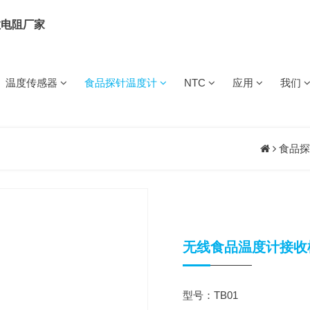
-50℃
IDC数据中心与配电柜用温度传感器/线
案
温度传感器
食品探针温度计
NTC
应用
我们
无线食品探针
有线食品探针
工业类
NTC热敏电阻
充电桩/枪
电气火灾
NTC热敏电阻
特普生自研NTC芯
束
储能温感线束
用温度传感器
(测温型)
用温度传感器
用温度传感器
(保护型)
阻
MTG2单端玻封热敏电阻
超高温单端玻封热敏电阻
MTG(DO)二极管玻
储能线束用温度传感器
公司简
阻MTE1
薄膜热敏电阻MTF
SMD(WMF-C)贴片热敏电阻
食品探
企业文
锂电池
燃气灶
BMS
线束
储能BMS用温度传感器
数字温度传感器
用温度传感器
用温度传感器
用温度传感器
发展历
阻
WMF21大功率型热敏电阻
新能源充电枪/桩/用温度传感器
荣誉资
VIP
铂电阻PT200
高温铂电阻PT100
高温铂电阻PT20
锂电池用温度传感器
IDC数据中心
配电柜
无线食品温度计接收模
用温度传感器
用温度传感器
器
新能源梯次电池利用温度传感器
通道温度采集设备TPS6497
温湿度模块DHT11-AC
型号：TB01