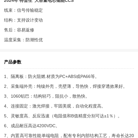
2024年 特普生“大容量电芯储能CCS”
线束：信号传输稳定
结构：支持设计变动
售后：容易返修
温度采集：防潮性优
产品参数
1、隔离板：防火阻燃.材质为PC+ABS或PA66等。
2、采集端外壳：纯镍外壳，壳壁薄，导热快，焊接穿透效果好。
3、1060铝巴：结构轻巧，阻抗小，散热快。
4、连接固定：激光焊接，牢固美观，自动化程度高。
5、灵敏度高、反应迅速（电阻值和B值精度分别可达±1％）。
6、成品耐压高达4200VDC。
7、内置高可靠性能单端电阻，配有专利内部结构工艺，寿命长达20