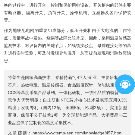
换的过程中，进行开合、控制和保护用电设备。开关柜内的部件主要
有断路器、隔离开关、负荷开关、操作机构、互感器及各种保护装
置。
作为地铁配电网的重要组成部分，低压开关柜由于大电流的工作特
点，质量事故中发热、烧损等故障比较常见。因此，采用温度传感器
监测技术，对设备内的关键节点，如线缆接驳点、母排连接处等的温
升进行实时监测，可及时发现异常温升，从而提前发现和消除故障隐
患。
特普生是国家高新技术、专精特新“小巨人”企业。主要研制
NTC
芯片
、
热敏电阻
、
温度传感器
、
食品温度探针
、
储能线束
、
储能
CCS
等温度采集产品系列。一体化研制、一致性品质的特普生，
竞争力优势明显：自主研制NTC芯片核心技术及实现医用0.3%
精度；发明专利（国内12项、美国5项，欧洲2项）、实用新型
百项、保留不公开技术2项；为全球新能源产品、大消费品与工
业品提供了定制化的温度采集技术。
文章链接：
https://www.temp-sen.com/knowledge/457.html
，