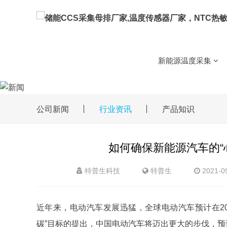
NTC芯片
NTC金电极芯片
储能CCS集成采集母排方
新能源温度采集
车载
储能CCS
NTC芯片
用温度传感器
新能源温度采集
MTG(SMT)贴片玻封热敏电
5G基站用温度传感器
NTC热敏电阻(测温型)
贴片热敏电阻
环氧热敏电
公司新闻
行业资讯
产品知识
锂电化成分容设
家电
锂电设备用温度传感器/
备
用温度传感器
用温度传感器
NTC热敏电阻(保护型)
WMF11温度补偿型热敏电
储能温控温度传感器
如何确保新能源汽车的“
智慧电器温度采集
PT铂电阻
高温铂电阻PT1000
高温
储能消防用温度传感器
特普生科技
特普生
2021-0
梯次电池回收
用温度传感器
新能源车载设备温度传感
温湿度模块
温湿度模块BG5485
多
近年来，电动汽车发展迅猛，全球电动汽车预计在20
碳”目标的提出，中国电动汽车将迈出更大的步伐，预计