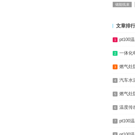
储能线束
文章排
pt10
1
一体化电
2
燃气灶
3
汽车水
4
燃气灶
5
温度传
6
pt1
7
pt10
8