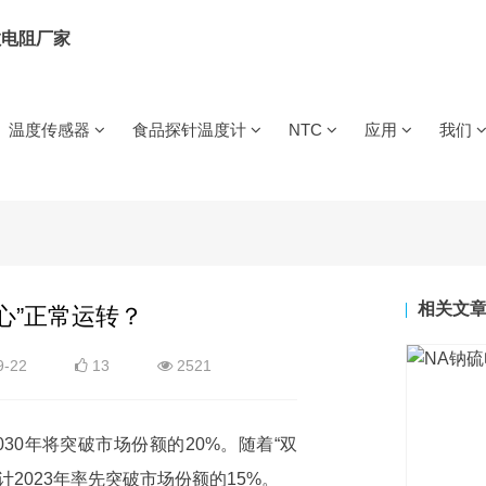
-50℃
IDC数据中心与配电柜用温度传感器/线
案
温度传感器
食品探针温度计
NTC
应用
我们
无线食品探针
有线食品探针
工业类
NTC热敏电阻
充电桩/枪
电气火灾
NTC热敏电阻
特普生自研NTC芯
束
储能温感线束
用温度传感器
(测温型)
用温度传感器
用温度传感器
(保护型)
阻
MTG2单端玻封热敏电阻
超高温单端玻封热敏电阻
MTG(DO)二极管玻
储能线束用温度传感器
公司简
阻MTE1
薄膜热敏电阻MTF
SMD(WMF-C)贴片热敏电阻
企业文
锂电池
燃气灶
BMS
线束
储能BMS用温度传感器
数字温度传感器
用温度传感器
用温度传感器
用温度传感器
发展历
阻
WMF21大功率型热敏电阻
相关文
新能源充电枪/桩/用温度传感器
心”正常运转？
荣誉资
VIP
铂电阻PT200
高温铂电阻PT100
高温铂电阻PT20
锂电池用温度传感器
9-22
13
2521
IDC数据中心
配电柜
用温度传感器
用温度传感器
器
新能源梯次电池利用温度传感器
通道温度采集设备TPS6497
温湿度模块DHT11-AC
30年将突破市场份额的20%。随着“双
2023年率先突破市场份额的15%。