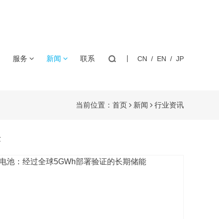
+1000℃
服务
新闻
联系
CN
/
EN
/
JP
充电模块
医疗高精度
逆变器
咖啡机/水壶
片的储能CCS集成采集母排，一体化研制，一致性品质。
PT铂电阻
温湿度模块
用温度传感器
用温度传感器
用温度传感器
用温度传感器
封热敏电阻
MTG2(宽PIN)单端玻封热敏电阻
介
技术方案
公司新闻
当前位置：
首页
新闻
行业资讯
化
下载中心
行业资讯
储能温控/消防
储能连接器
用温度传感器
用温度传感器
程
产品知识
章
质
客户