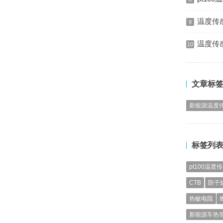
温度传
9
温度传
10
文章标
新能源温度
标签列
pt100温度
CTB
防干
热敏电阻
新能源车热