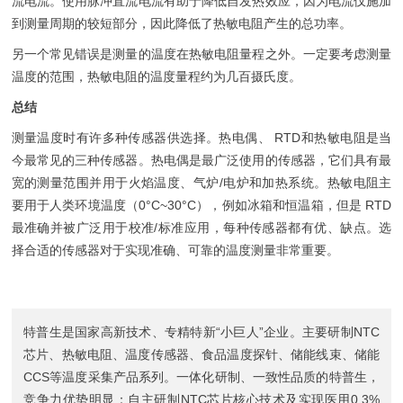
流电流。使用脉冲直流电流有助于降低自发热效应，因为电流仅施加
到测量周期的较短部分，因此降低了热敏电阻产生的总功率。
另一个常见错误是测量的温度在热敏电阻量程之外。一定要考虑测量
温度的范围，热敏电阻的温度量程约为几百摄氏度。
总结
测量温度时有许多种传感器供选择。热电偶、 RTD和热敏电阻是当
今最常见的三种传感器。热电偶是最广泛使用的传感器，它们具有最
宽的测量范围并用于火焰温度、气炉/电炉和加热系统。热敏电阻主
要用于人类环境温度（0°C~30°C），例如冰箱和恒温箱，但是 RTD
最准确并被广泛用于校准/标准应用，每种传感器都有优、缺点。选
择合适的传感器对于实现准确、可靠的温度测量非常重要。
特普生是国家高新技术、专精特新“小巨人”企业。主要研制
NTC
芯片
、
热敏电阻
、
温度传感器
、
食品温度探针
、
储能线束
、
储能
CCS
等温度采集产品系列。一体化研制、一致性品质的特普生，
竞争力优势明显：自主研制NTC芯片核心技术及实现医用0.3%