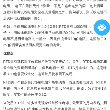
电阻。 电压在阻性元件上测量，不是在输出电流的同一点上测量，
这意味着测试线电阻完全在测量通路之外。换句话说，测试线电阻不
是实际电压测量的一部分。
例如，考虑测试线电阻约为0.2Ω并且RTD具有 100Ω电阻。在这个例
子中，测试线电阻约为测试电路总电阻的0.2%。使用4线法，测试线
电阻不是测量电路的一部分，因此仅测量RTD的电阻。这消除了0.
2%的测量误差从而实现更准确的测量。
优缺点
RTD具有其它温度传感器所没有的某些优点。首先，RTD是最稳定和
最准确的温度测量器件。像热电偶一 样，RTD是非线性的。这意味
着RTD也需要线性化，这通常用校准因子实现。
RTD的一个缺点是比热敏电阻和热电偶贵，而且需要电流源。RTD具
有较小的△R，这意味着有低阻至温 度的变化。例如：为了改变1摄
氏度，RTD可能会改变 0.1Ω。
当使用RTD时，许多常见现象经常没有考虑，最重要的是自发热。测
试电流流过RTD产生的自发热会 产生测量误差。如果测量低温（低