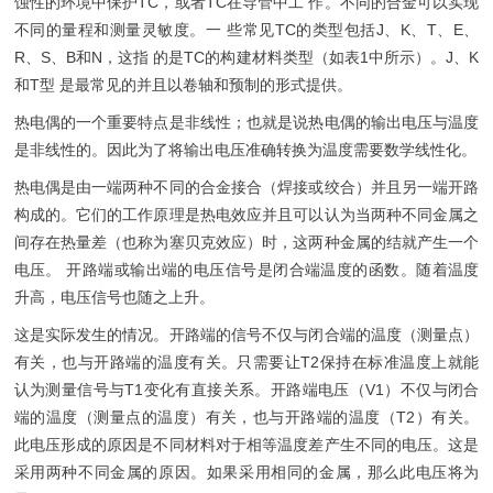
蚀性的环境中保护TC，或者TC在导管中工 作。不同的合金可以实现
不同的量程和测量灵敏度。一 些常见TC的类型包括J、K、T、E、
R、S、B和N，这指 的是TC的构建材料类型（如表1中所示）。J、K
和T型 是最常见的并且以卷轴和预制的形式提供。
热电偶的一个重要特点是非线性；也就是说热电偶的输出电压与温度
是非线性的。因此为了将输出电压准确转换为温度需要数学线性化。
热电偶是由一端两种不同的合金接合（焊接或绞合）并且另一端开路
构成的。它们的工作原理是热电效应并且可以认为当两种不同金属之
间存在热量差（也称为塞贝克效应）时，这两种金属的结就产生一个
电压。 开路端或输出端的电压信号是闭合端温度的函数。随着温度
升高，电压信号也随之上升。
这是实际发生的情况。开路端的信号不仅与闭合端的温度（测量点）
有关，也与开路端的温度有关。只需要让T2保持在标准温度上就能
认为测量信号与T1变化有直接关系。开路端电压（V1）不仅与闭合
端的温度（测量点的温度）有关，也与开路端的温度（T2）有关。
此电压形成的原因是不同材料对于相等温度差产生不同的电压。这是
采用两种不同金属的原因。如果采用相同的金属，那么此电压将为