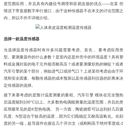
度范围应用，并且具有内建信号调理和容易连接的优点——在某 些
情况下带直接数字串行接口，由于这种传感器不在本文的讨论范围之
内，所以不作不详细介绍。
选择一款温度传感器
当选择温度传感器时有许多问题需要考虑。首先， 要考虑应用类
型。要测量器件的什么参数？是室内还是外壳中的环境温度？具有塑
料或金属封装的电子元件能否耐高压？或者要测量炽热的钢锭？或者
汽车引擎的某个部分，例如进气口或排气口？上述某些考虑会由于环
境和安全因素、每颗传感器的成本预算以及传感器到仪器的距离来决
定传感器的选择。
接下来要考虑的是预计温度测量的量程。汽车引擎 模块在完全预热
后温度能到100°C以上。大多数热电偶能测量此温度范围，并且此类
应用最常见的是K型热电偶。 另一方面，陶瓷烧窑可以达到好几百摄
氏度。N型适合于较高的温度，因为它们既稳定又耐高温氧化。在刻
度的另一端，超导器件在接近几个开尔文（或刚刚高于绝对零度或-2