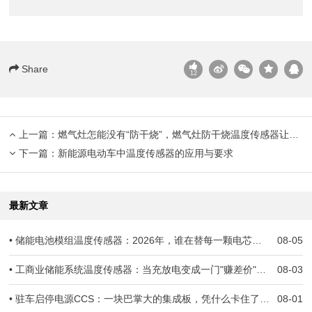
Share
12
上一篇：
燃气灶怎能没有“防干烧”，燃气灶防干烧温度传感器让灶具更有安全感
下一篇：
新能源电动车中温度传感器的应用与要求
最新文章
• 储能电池模组温度传感器：2026年，谁在替每一颗电芯守住生死线？
08-05
• 工商业储能系统温度传感器：当充放电变成一门"赚差价"的生意，温度一旦失准，亏的就是真金白银
08-03
• 驻车启停电源CCS：一块巴掌大的集成板，凭什么卡住了几十万辆车子的交付？
08-01