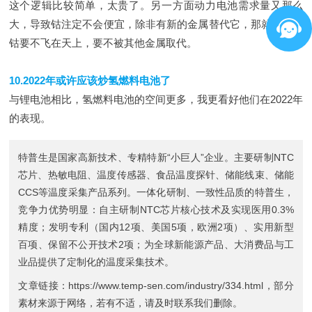
这个逻辑比较简单，太贵了。另一方面动力电池需求量又那么
大，导致钴注定不会便宜，除非有新的金属替代它，那就意味着
钴要不飞在天上，要不被其他金属取代。
10.2022年或许应该炒氢燃料电池了
与锂电池相比，氢燃料电池的空间更多，我更看好他们在2022年
的表现。
特普生是国家高新技术、专精特新“小巨人”企业。主要研制
NTC
芯片
、
热敏电阻
、
温度传感器
、
食品温度探针
、
储能线束
、
储能
CCS
等温度采集产品系列。一体化研制、一致性品质的特普生，
竞争力优势明显：自主研制NTC芯片核心技术及实现医用0.3%
精度；发明专利（国内12项、美国5项，欧洲2项）、实用新型
百项、保留不公开技术2项；为全球新能源产品、大消费品与工
业品提供了定制化的温度采集技术。
文章链接：
https://www.temp-sen.com/industry/334.html
，部分
素材来源于网络，若有不适，请及时联系我们删除。