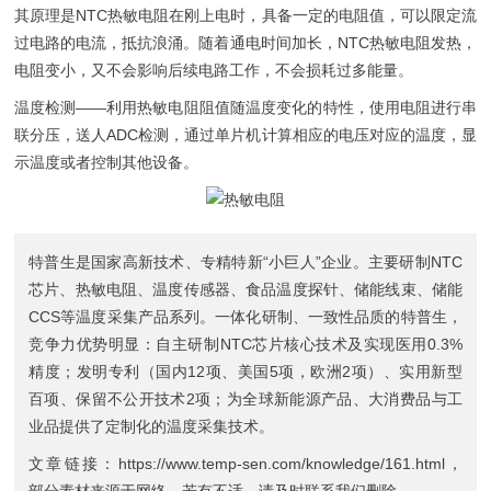
其原理是NTC热敏电阻在刚上电时，具备一定的电阻值，可以限定流
过电路的电流，抵抗浪涌。随着通电时间加长，NTC热敏电阻发热，
电阻变小，又不会影响后续电路工作，不会损耗过多能量。
温度检测——利用热敏电阻阻值随温度变化的特性，使用电阻进行串
联分压，送人ADC检测，通过单片机计算相应的电压对应的温度，显
示温度或者控制其他设备。
特普生是国家高新技术、专精特新“小巨人”企业。主要研制
NTC
芯片
、
热敏电阻
、
温度传感器
、
食品温度探针
、
储能线束
、
储能
CCS
等温度采集产品系列。一体化研制、一致性品质的特普生，
竞争力优势明显：自主研制NTC芯片核心技术及实现医用0.3%
精度；发明专利（国内12项、美国5项，欧洲2项）、实用新型
百项、保留不公开技术2项；为全球新能源产品、大消费品与工
业品提供了定制化的温度采集技术。
文章链接：
https://www.temp-sen.com/knowledge/161.html
，
部分素材来源于网络，若有不适，请及时联系我们删除。