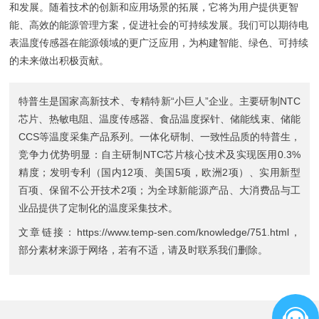
和发展。随着技术的创新和应用场景的拓展，它将为用户提供更智
能、高效的能源管理方案，促进社会的可持续发展。我们可以期待电
表温度传感器在能源领域的更广泛应用，为构建智能、绿色、可持续
的未来做出积极贡献。
特普生是国家高新技术、专精特新“小巨人”企业。主要研制
NTC
芯片
、
热敏电阻
、
温度传感器
、
食品温度探针
、
储能线束
、
储能
CCS
等温度采集产品系列。一体化研制、一致性品质的特普生，
竞争力优势明显：自主研制NTC芯片核心技术及实现医用0.3%
精度；发明专利（国内12项、美国5项，欧洲2项）、实用新型
百项、保留不公开技术2项；为全球新能源产品、大消费品与工
业品提供了定制化的温度采集技术。
文章链接：
https://www.temp-sen.com/knowledge/751.html
，
部分素材来源于网络，若有不适，请及时联系我们删除。