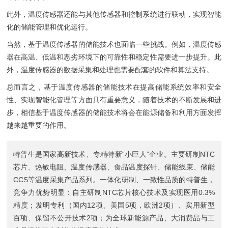
此外，温度传感器还能与其他传感器和控制系统进行联动，实现智能
化的储能管理和优化运行。
当然，基于温度传感器的储能技术也面临一些挑战。例如，温度传感
器在高温、低温和恶劣环境下的可靠性和稳定性需要进一步提升。此
外，温度传感器的数据采集和处理也需要配套的软件和算法支持。
总而言之，基于温度传感器的储能技术在提高储能系统效率和安全
性、实现智能化管理等方面具有重要意义，随着技术的不断发展和进
步，相信基于温度传感器的储能技术将会在能源储备和利用方面发挥
越来越重要的作用。
特普生是国家高新技术、专精特新“小巨人”企业。主要研制
NTC
芯片
、
热敏电阻
、
温度传感器
、
食品温度探针
、
储能线束
、
储能
CCS
等温度采集产品系列。一体化研制、一致性品质的特普生，
竞争力优势明显：自主研制NTC芯片核心技术及实现医用0.3%
精度；发明专利（国内12项、美国5项，欧洲2项）、实用新型
百项、保留不公开技术2项；为全球新能源产品、大消费品与工