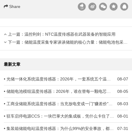
Share
14
上一篇：
温控利剑：NTC温度传感器在武器装备的智能应用
下一篇：
储能温度采集专家谈谈储能的核心力量：储能电池包采集组件CCS
最新文章
• 光储一体化系统温度传感器：2026年，一套系统五个温度世界，谁来当全场的"哨兵"？
08-07
• 储能电池模组温度传感器：2026年，谁在替每一颗电芯守住生死线？
08-05
• 工商业储能系统温度传感器：当充放电变成一门"赚差价"的生意，温度一旦失准，亏的就是真金白银
08-03
• 驻车启停电源CCS：一块巴掌大的集成板，凭什么卡住了几十万辆车子的交付？
08-01
• 集装箱储能电站温度传感器：为什么99%的安全事故，都跟温度监测失准有关
07-31