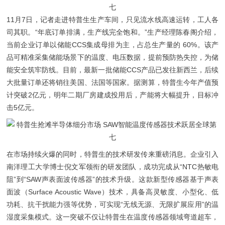
11月7日，记者走进特普生生产车间，只见流水线高速运转，工人各
司其职。“年底订单排满，生产线完全饱和。”生产经理陈春阁介绍，
当前企业订单以储能CCS集成母排为主，占总生产量的 60%。该产
品可精准采集储能场景下的温度、电压数据，提前预防热失控，为储
能安全筑牢防线。目前，最新一批储能CCS产品已发往新西兰，后续
大批量订单还将销往美国、法国等国家。据测算，特普生今年产值预
计突破2亿元，明年二期厂房建成投用后，产能将大幅提升，目标冲
击5亿元。
在市场持续火爆的同时，特普生的技术研发传来重磅消息。企业引入
南洋理工大学博士倪文军领衔的研发团队，成功完成从“NTC热敏电
阻”到“SAW声表面波传感器”的技术升级。这款新型传感器基于声表
面波（Surface Acoustic Wave）技术，具备高灵敏度、小型化、低
功耗、抗干扰能力强等优势，可实现“无线无源、无限扩展应用”的温
湿度采集模式。这一突破不仅让特普生在温度传感器领域弯道超车，