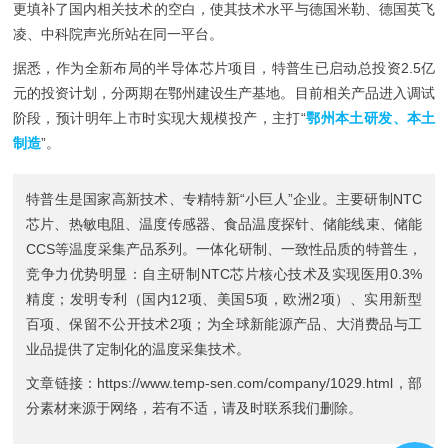
更填补了国内相关技术的空白，使其技术水平与德国米勒、德国英飞
凌、中科院声光所站在同一平台。
据悉，作为全新布局的半导体芯片项目，特普生已启动总投资2.5亿
元的投资计划，分两期在鄂州建设生产基地。目前相关产品进入调试
阶段，预计明年上市时实现大规模投产，主打“
鄂州本土研发、本土
制造
”。
特普生是国家高新技术、专精特新“小巨人”企业。主要研制
NTC
芯片
、
热敏电阻
、
温度传感器
、
食品温度探针
、
储能线束
、
储能
CCS
等温度采集产品系列。一体化研制、一致性品质的特普生，
竞争力优势明显：自主研制NTC芯片核心技术及实现医用0.3%
精度；发明专利（国内12项、美国5项，欧洲2项）、实用新型
百项、保留不公开技术2项；为全球新能源产品、大消费品与工
业品提供了定制化的温度采集技术。
文章链接：
https://www.temp-sen.com/company/1029.html
，部
分素材来源于网络，若有不适，请及时联系我们删除。