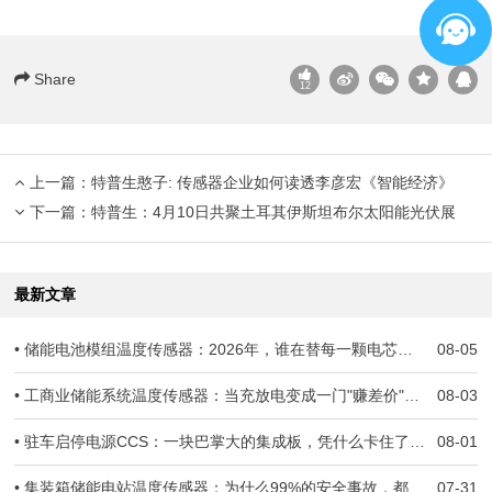
Share
12
上一篇：
特普生憨子: 传感器企业如何读透李彦宏《智能经济》
下一篇：
特普生：4月10日共聚土耳其伊斯坦布尔太阳能光伏展
最新文章
• 储能电池模组温度传感器：2026年，谁在替每一颗电芯守住生死线？
08-05
• 工商业储能系统温度传感器：当充放电变成一门"赚差价"的生意，温度一旦失准，亏的就是真金白银
08-03
• 驻车启停电源CCS：一块巴掌大的集成板，凭什么卡住了几十万辆车子的交付？
08-01
• 集装箱储能电站温度传感器：为什么99%的安全事故，都跟温度监测失准有关
07-31