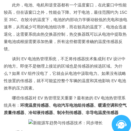
此外，电池、电机和逆变器都有一个温度窗口，在此窗口中性能
较高，但在该窗口之外，性能会下降。对于电池，最佳范围约为 15C
至 35C。在较冷的温度下，电池的内部动力学驱动较低的充电和放电
速率，从而减少可用的电池组功率，而在较高的温度下，电池会迅速
退化，这需要系统由热交换器控制，热交换器既可以从电池中提取热
量电池或根据需要添加热量，所有这些都需要准确的温度传感器反
馈。
谈到 EV 电池热管理系统，不乏将传感器技术集成到 EV 设计中
的地方。即使不是物理上接近的区域也是传感器的候选区域。为什
么？如果 EV 组件没电了，它就会从电池中汲取电力。如果没有战略
性放置的传感器，就不可能监控整个车辆的温度和其他影响 EV 电池
效率的压力因素。
哪些传感器对 EV 热管理至关重要？最有效的 EV 电池热管理系
统具有：
环境温度传感器、电动汽车电池组传感器、暖通空调和空气
质量传感器、冷却液传感器、制冷剂传感器、非导电温度传感器