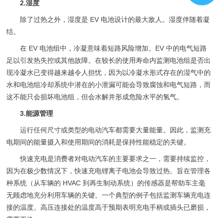
2.湿度
除了过热之外，湿度是 EV 电池设计的最大敌人。湿度伴随着凝
结。
在 EV 电池组中，冷凝意味着短路风险增加。EV 中的电气短路
足以引发热失控或其他故障。在较长的使用寿命内监测电池组是否出
现冷凝水已变得越来越令人担忧，因为以冷凝水形式存在的湿气中的
水和电池组冷却系统中潜在的小泄漏可能会导致腐蚀和电气短路，而
这不能只会损坏电池组，但会水解并形成危险水平的氢气。
3.能源管理
运行任何尺寸或类型的电动汽车都需要大量能量。因此，监测充
电期间的能量摄入和使用期间的消耗是保持性能稳定的关键。
快速充电是消费者对电动汽车的主要要求之一，需要持续监控，
因为在极少数情况下，快速充电锂离子电池会导致过热。旨在管理各
种系统（从车辆的 HVAC 到再生制动系统）的传感器是帮助车主毫
无顾虑地充分利用车辆的关键。一个典型的例子包括监测车辆充电连
接的温度。高压连接处的温度高于预期表明充电手柄或插头已磨损，