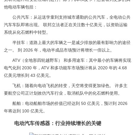
他电动车辆包括：
公共汽车：从运送学童到支持城市通勤的公共汽车，全电动公共
汽车车队即将出现。 联邦立法者正在关注数十亿美元，以资助运输
系统从化石燃料中转型。
半挂车：道路上最大的车辆之一是减少排放的最有影响力的途径
之一。 到 2026 年，电动半成品市场预计将增长一倍以上。
ATV（全地形四轮越野车） 和多用途车：其中最小的车辆将实现
电气化到 2030 年，ATV 和多功能车市场预计将从 2020 年的 4.68
亿美元增长到 43 亿美元。
飞机：随着向电动飞机的转变，天空将变得更加绿色。 许多主
要航空公司正计划效仿汽车行业，取消机队中的化石燃料使用。
船舶：电动船舶市场的价值已经达到 50 亿美元，预计到 2026
年将达到 100 亿美元。
电动汽车传感器：行业持续增长的关键