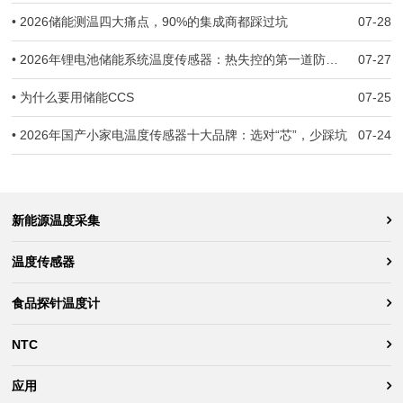
• 2026储能测温四大痛点，90%的集成商都踩过坑
07-28
• 2026年锂电池储能系统温度传感器：热失控的第一道防线，到底守住了没有？
07-27
• 为什么要用储能CCS
07-25
• 2026年国产小家电温度传感器十大品牌：选对“芯”，少踩坑
07-24
新能源温度采集
温度传感器
食品探针温度计
NTC
应用