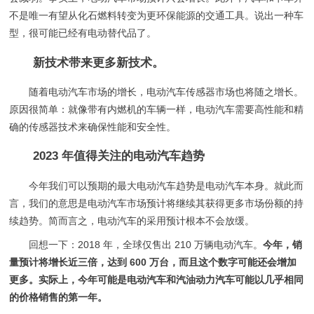
不是唯一有望从化石燃料转变为更环保能源的交通工具。说出一种车
型，很可能已经有电动替代品了。
新技术带来更多新技术。
随着电动汽车市场的增长，电动汽车传感器市场也将随之增长。
原因很简单：就像带有内燃机的车辆一样，电动汽车需要高性能和精
确的传感器技术来确保性能和安全性。
2023 年值得关注的电动汽车趋势
今年我们可以预期的最大电动汽车趋势是电动汽车本身。就此而
言，我们的意思是电动汽车市场预计将继续其获得更多市场份额的持
续趋势。简而言之，电动汽车的采用预计根本不会放缓。
回想一下：2018 年，全球仅售出 210 万辆电动汽车。
今年，销
量预计将增长近三倍，达到 600 万台，而且这个数字可能还会增加
更多。实际上，今年可能是电动汽车和汽油动力汽车可能以几乎相同
的价格销售的第一年。