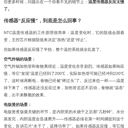
但更多时候，问题出在一个你看不见的细节上：
温度传感器反应太慢
了。
传感器“反应慢”，到底是怎么回事？
NTC温度传感器的工作原理很简单：温度变化时，它的阻值会跟着
变，主控芯片根据阻值来决定“加热”还是“停止”。
但如果传感器反应慢了半拍，整个温控系统就全乱套了。
空气炸锅的场景：
空气炸锅加热管和食物离得近，温度变化非常剧烈。传感器如果响应
慢，等它“发现”温度已经到了200℃，实际加热管可能已经冲到220℃
了。这时候再断电，食物已经被“烤过头”了。反过来也一样——温度
掉下来了，传感器还没反应过来，加热管迟迟不启动，食物就“温吞”
着，出不来酥脆的效果。
电饭煲的场景：
电饭煲煮饭最关键的环节，是内胆里的水烧干之后那“几秒钟”。水分
蒸发完，内胆温度会迅速爬升——传感器必须在第一时间捕捉到这个
变化，告诉芯片“水干了，该降功率了”。如果传感器反应慢，等它报