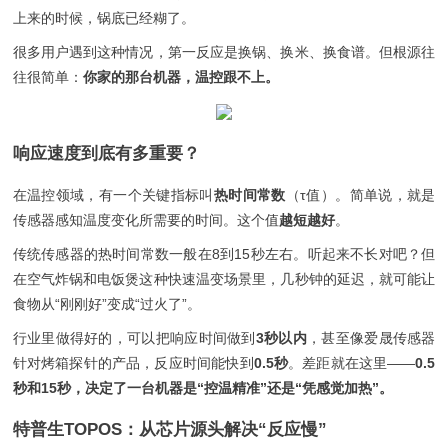
上来的时候，锅底已经糊了。
很多用户遇到这种情况，第一反应是换锅、换米、换食谱。但根源往
往很简单：
你家的那台机器，温控跟不上。
响应速度到底有多重要？
在温控领域，有一个关键指标叫
热时间常数
（τ值）。简单说，就是
传感器感知温度变化所需要的时间。这个值
越短越好
。
传统传感器的热时间常数一般在8到15秒左右。听起来不长对吧？但
在空气炸锅和电饭煲这种快速温变场景里，几秒钟的延迟，就可能让
食物从“刚刚好”变成“过火了”。
行业里做得好的，可以把响应时间做到
3秒以内
，甚至像爱晟传感器
针对烤箱探针的产品，反应时间能快到
0.5秒
。差距就在这里——
0.5
秒和15秒，决定了一台机器是“控温精准”还是“凭感觉加热”。
特普生TOPOS：从芯片源头解决“反应慢”