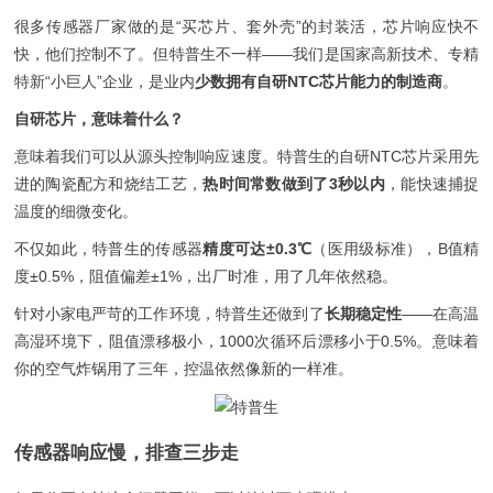
很多传感器厂家做的是“买芯片、套外壳”的封装活，芯片响应快不
快，他们控制不了。但特普生不一样——我们是国家高新技术、专精
特新“小巨人”企业，是业内
少数拥有自研NTC芯片能力的制造商
。
自研芯片，意味着什么？
意味着我们可以从源头控制响应速度。特普生的自研NTC芯片采用先
进的陶瓷配方和烧结工艺，
热时间常数做到了3秒以内
，能快速捕捉
温度的细微变化。
不仅如此，特普生的传感器
精度可达±0.3℃
（医用级标准），B值精
度±0.5%，阻值偏差±1%，出厂时准，用了几年依然稳。
针对小家电严苛的工作环境，特普生还做到了
长期稳定性
——在高温
高湿环境下，阻值漂移极小，1000次循环后漂移小于0.5%。意味着
你的空气炸锅用了三年，控温依然像新的一样准。
传感器响应慢，排查三步走