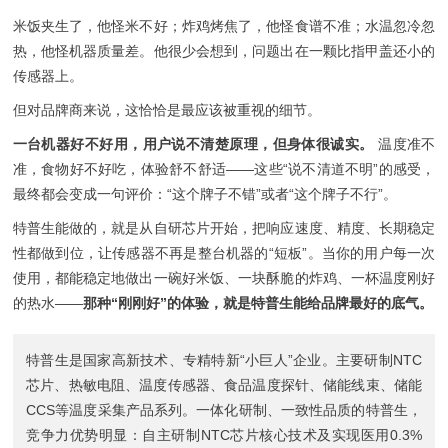
米饭夹生了，他怪米不好；炸鸡烤焦了，他怪食谱不准；水温忽冷忽
热，他怪机器质量差。他很少会想到，问题出在一颗比指甲盖还小的
传感器上。
但对品牌商来说，这恰恰是最应该被重视的细节。
一台机器好不好用，用户说不清楚原理，但身体很诚实。
温度准不
准，食物好不好吃，体验舒不舒适——这些“说不清道不明”的感受，
最终都会变成一句评价：“这个牌子不错”或者“这个牌子不行”。
特普生能做的，就是从自研芯片开始，把响应速度、精度、长期稳定
性都做到位，让传感器不再是整台机器的“短板”。当你的用户每一次
使用，都能稳定地做出一碗好米饭、一块酥脆的炸鸡、一杯温度刚好
的热水——
那种“刚刚好”的体验，就是特普生能给品牌最好的底气。
特普生是国家高新技术、专精特新“小巨人”企业。主要研制
NTC
芯片
、
热敏电阻
、
温度传感器
、
食品温度探针
、
储能线束
、
储能
CCS
等温度采集产品系列。一体化研制、一致性品质的特普生，
竞争力优势明显：自主研制NTC芯片核心技术及实现医用0.3%