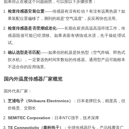
如果你正在被这个问题困扰，可以按以下步骤排查：
检查传感器安装位置
——传感器有没有松动？有没有远离热源？如
果装配位置偏移了，测到的就是“空气温度”，反应再快也没用。
检查传感器是否受潮或老化
——长期在厨房高温高湿环境工作，传
感器阻值可能已经漂移。如果表面有锈蚀或水渍，先干燥处理试
试。
确认选型是否匹配
——如果你的机器是快热型（空气炸锅、即热式
饮水机），一定要选热时间常数短的传感器。通用型产品可能根本
不适合你的应用场景。
国内外温度传感器厂家概览
国外代表厂家：
芝浦电子（Shibaura Electronics）
：日本老牌巨头，精度高，但
价格贵、交期长
SEMITEC Corporation
：日本NTC强手，技术深厚
TE Connectivity（泰科电子）
：全球传感器巨头，产品线覆盖广