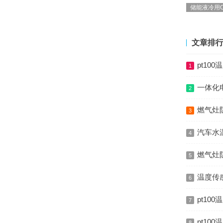
储能液冷用C
文章排
pt10
1
一体化电
2
燃气灶
3
汽车水
4
燃气灶
5
温度传
6
pt1
7
pt10
8