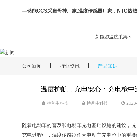
NTC芯片
NTC金电极芯片
储能CCS集成采集母排方
新能源温度采集
车载
储能CCS
NTC芯片
用温度传感器
新能源温度采集
MTG(SMT)贴片玻封热敏电
5G基站用温度传感器
NTC热敏电阻(测温型)
贴片热敏电阻
环氧热敏电
公司新闻
行业资讯
产品知识
锂电化成分容设
家电
锂电设备用温度传感器/
备
用温度传感器
用温度传感器
NTC热敏电阻(保护型)
WMF11温度补偿型热敏电
储能温控温度传感器
温度护航，充电安心：充电枪中
智慧电器温度采集
PT铂电阻
高温铂电阻PT1000
高温
储能消防用温度传感器
特普生科技
特普生科技
2023-
梯次电池回收
用温度传感器
新能源车载设备温度传感
温湿度模块
温湿度模块BG5485
多
随着电动车的普及和电动车充电基础设施的建设，充
充电过程中，温度传感器作为电动车充电枪中的重要