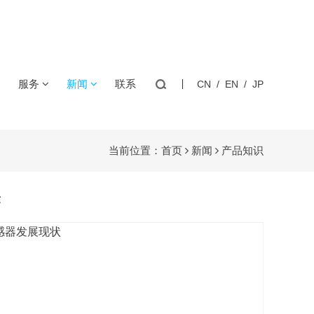
+1000℃
服务
新闻
联系
CN
/
EN
/
JP
充电模块
医疗高精度
逆变器
咖啡机/水壶
片的储能CCS集成采集母排，一体化研制，一致性品质。
PT铂电阻
温湿度模块
用温度传感器
用温度传感器
用温度传感器
用温度传感器
封热敏电阻
MTG2(宽PIN)单端玻封热敏电阻
介
技术方案
公司新闻
当前位置：
首页
新闻
产品知识
化
下载中心
行业资讯
储能温控/消防
储能连接器
用温度传感器
用温度传感器
程
产品知识
章
质
客户