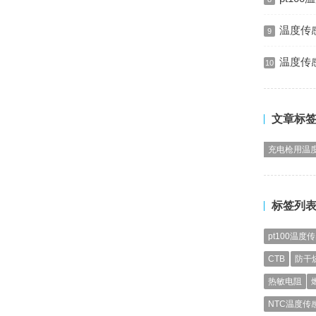
温度传
9
温度传
10
文章标
充电枪用温
标签列
pt100温度
CTB
防干
热敏电阻
NTC温度传