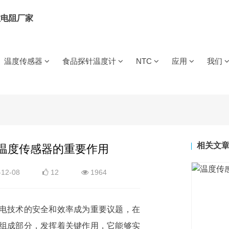
-50℃
IDC数据中心与配电柜用温度传感器/线
案
温度传感器
食品探针温度计
NTC
应用
我们
无线食品探针
有线食品探针
工业类
NTC热敏电阻
充电桩/枪
电气火灾
NTC热敏电阻
特普生自研NTC芯
束
储能温感线束
用温度传感器
(测温型)
用温度传感器
用温度传感器
(保护型)
阻
MTG2单端玻封热敏电阻
超高温单端玻封热敏电阻
MTG(DO)二极管玻
储能线束用温度传感器
公司简
阻MTE1
薄膜热敏电阻MTF
SMD(WMF-C)贴片热敏电阻
企业文
锂电池
燃气灶
BMS
线束
储能BMS用温度传感器
数字温度传感器
用温度传感器
用温度传感器
用温度传感器
发展历
阻
WMF21大功率型热敏电阻
相关文
新能源充电枪/桩/用温度传感器
温度传感器的重要作用
荣誉资
VIP
铂电阻PT200
高温铂电阻PT100
高温铂电阻PT20
锂电池用温度传感器
12-08
12
1964
IDC数据中心
配电柜
用温度传感器
用温度传感器
器
新能源梯次电池利用温度传感器
通道温度采集设备TPS6497
温湿度模块DHT11-AC
电技术的安全和效率成为重要议题，在
组成部分，发挥着关键作用，它能够实