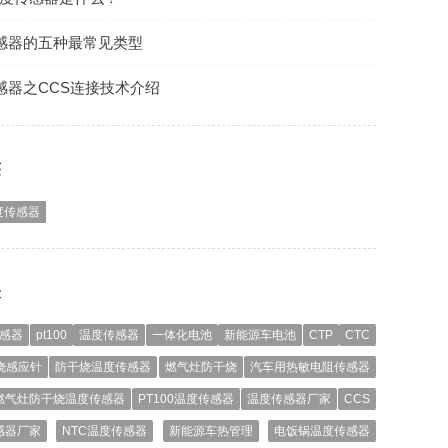
感器的五种最常见类型
感器之CCS连接技术介绍
签
度传感器
表
传感器
pt100
温度传感器
一体化电池
新能源车电池
CTP
CTC
烧感应针
防干烧温度传感器
燃气灶防干烧
汽车用热敏电阻传感器
燃气灶防干烧温度传感器
PT100温度传感器
温度传感器厂家
CCS
感器厂家
NTC温度传感器
新能源车热管理
电饭锅温度传感器